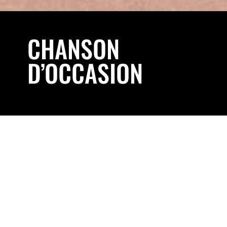
CHANSON
D’OCCASION
Impossible d’être passé à côté de Chanson
d’Occasion. Jean, François et Manolo, ces
chineurs invétérés de tubes, recyclent avec
malice les pépites de la chanson populaire
relookées façon jazz manouche.
Avec plus de 600 spectacles à son actif,
chanson d’occasion ne connaît pas la crise et
prend même un nouvel essor avec leur tout